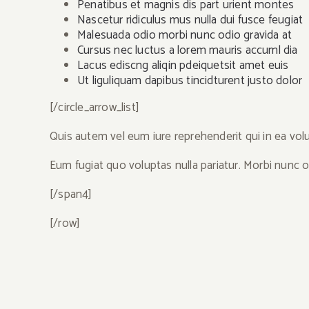
Penatibus et magnis dis part urient montes
Nascetur ridiculus mus nulla dui fusce feugiat
Malesuada odio morbi nunc odio gravida at
Cursus nec luctus a lorem mauris accuml dia
Lacus ediscng aliqin pdeiquetsit amet euis
Ut liguliquam dapibus tincidturent justo dolor
[/circle_arrow_list]
Quis autem vel eum iure reprehenderit qui in ea volu
Eum fugiat quo voluptas nulla pariatur. Morbi nunc od
[/span4]
[/row]