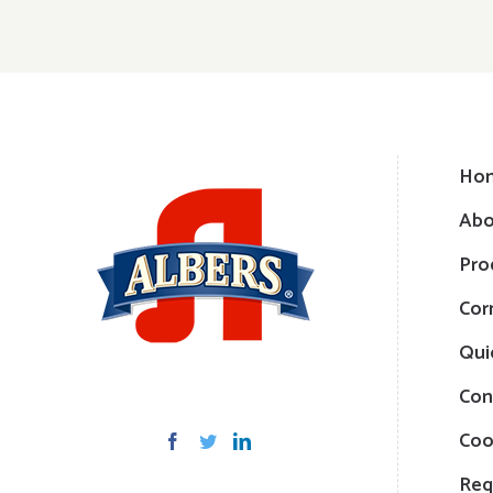
Ho
Abo
Pro
Cor
Qui
Con
Coo
Req