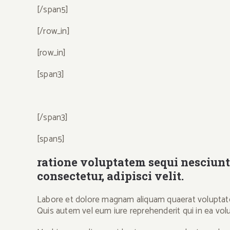
[/span5]
[/row_in]
[row_in]
[span3]
[/span3]
[span5]
ratione voluptatem sequi nesciunt.
consectetur, adipisci velit.
Labore et dolore magnam aliquam quaerat voluptatem
Quis autem vel eum iure reprehenderit qui in ea volu