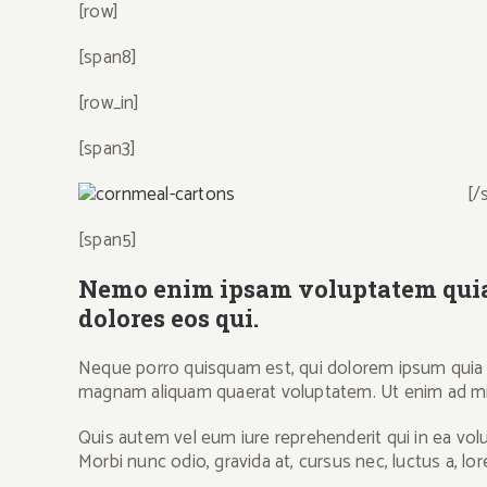
[row]
[span8]
[row_in]
[span3]
[/
[span5]
Nemo enim ipsam voluptatem quia v
dolores eos qui.
Neque porro quisquam est, qui dolorem ipsum quia d
magnam aliquam quaerat voluptatem. Ut enim ad mini
Quis autem vel eum iure reprehenderit qui in ea volu
Morbi nunc odio, gravida at, cursus nec, luctus a, lo