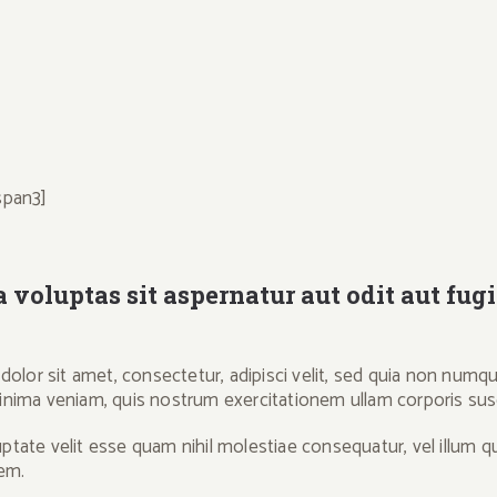
span3]
oluptas sit aspernatur aut odit aut fug
olor sit amet, consectetur, adipisci velit, sed quia non numq
ma veniam, quis nostrum exercitationem ullam corporis suscipi
ptate velit esse quam nihil molestiae consequatur, vel illum q
rem.