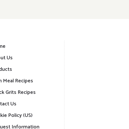
me
ut Us
ducts
n Meal Recipes
ck Grits Recipes
tact Us
kie Policy (US)
uest Information